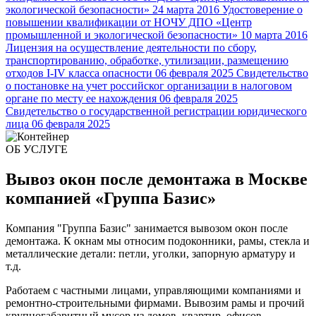
экологической безопасности»
24 марта 2016
Удостоверение о
повышении квалификации от НОЧУ ДПО «Центр
промышленной и экологической безопасности»
10 марта 2016
Лицензия на осуществление деятельности по сбору,
транспортированию, обработке, утилизации, размещению
отходов I-IV класса опасности
06 февраля 2025
Свидетельство
о постановке на учет российског организации в налоговом
органе по месту ее нахождения
06 февраля 2025
Свидетельство о государственной регистрации юридического
лица
06 февраля 2025
ОБ УСЛУГЕ
Вывоз окон после демонтажа в Москве
компанией
«Группа Базис»
Компания "Группа Базис" занимается вывозом окон после
демонтажа. К окнам мы относим подоконники, рамы, стекла и
металлические детали: петли, уголки, запорную арматуру и
т.д.
Работаем с частными лицами, управляющими компаниями и
ремонтно-строительными фирмами. Вывозим рамы и прочий
крупногабаритный мусор из домов, квартир, офисов,