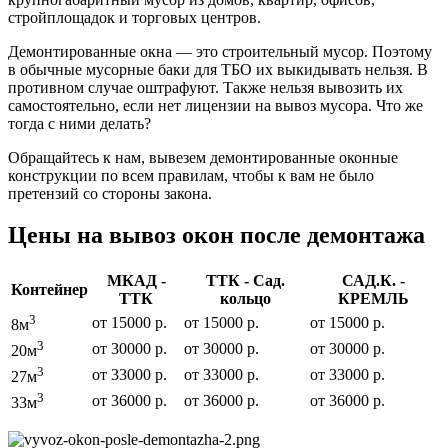
стройплощадок и торговых центров.
Демонтированные окна — это строительный мусор. Поэтому
в обычные мусорные баки для ТБО их выкидывать нельзя. В
противном случае оштрафуют. Также нельзя вывозить их
самостоятельно, если нет лицензии на вывоз мусора. Что же
тогда с ними делать?
Обращайтесь к нам, вывезем демонтированные оконные
конструкции по всем правилам, чтобы к вам не было
претензий со стороны закона.
Цены на вывоз окон после демонтажа
МКАД -
ТТК - Сад.
САД.К. -
Контейнер
ТТК
кольцо
КРЕМЛЬ
3
от 15000 р.
от 15000 р.
от 15000 р.
8м
3
от 30000 р.
от 30000 р.
от 30000 р.
20м
3
от 33000 р.
от 33000 р.
от 33000 р.
27м
3
от 36000 р.
от 36000 р.
от 36000 р.
33м